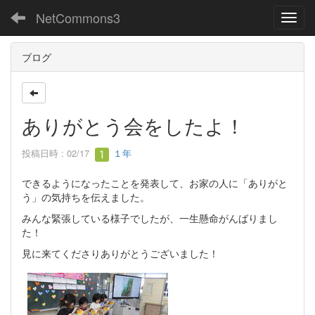
NetCommons3
Toggl
ブログ
ありがとう会をしたよ！
投稿日時 : 02/17
１年
できるようになったことを発表して、お家の人に「ありがと
う」の気持ちを伝えました。
みんな緊張している様子でしたが、一生懸命がんばりまし
た！
見に来てくださりありがとうございました！