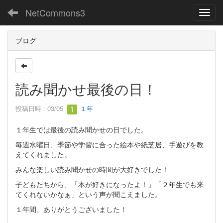
NetCommons3
Toggl
ブログ
読み聞かせ最後の日！
投稿日時 : 03/05
１年
１年生では最後の読み聞かせの日でした。
毎週水曜日、季節や学習に合った絵本や紙芝居、手遊びを教
えてくれました。
みんな楽しい読み聞かせの時間が大好きでした！
子どもたちから、「本が好きになったよ！」「２年生でも来
てくれないかなぁ」という声が聞こえました。
１年間、ありがとうございました！