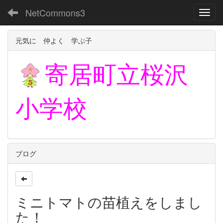
NetCommons3
Toggl
元気に 仲よく 学ぶ子
寄居町立
桜沢
小学校
ブログ
ミニトマトの苗植えをしまし
た！