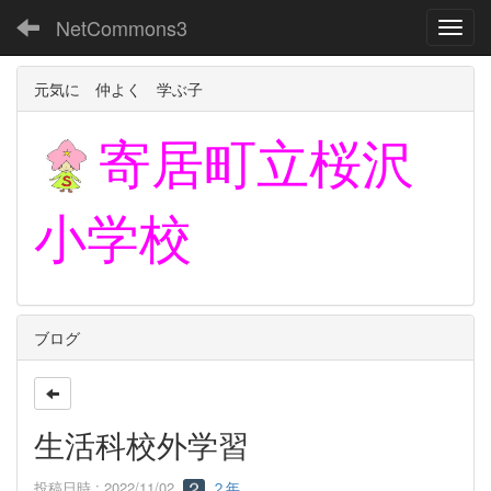
NetCommons3
Toggl
元気に 仲よく 学ぶ子
寄居町立
桜沢
小学校
ブログ
生活科校外学習
投稿日時 : 2022/11/02
２年