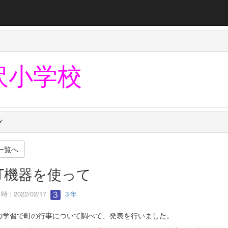
沢小学校
グ
一覧へ
CT機器を使って
 : 2022/02/17
３年
の学習で町の行事について調べて、発表を行いました。