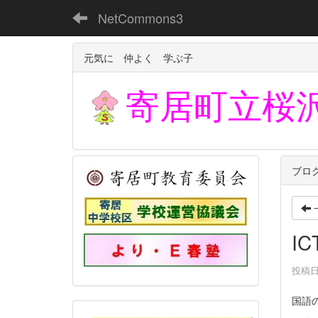
NetCommons3
元気に 仲よく 学ぶ子
寄居町立
桜
ブロ
I
投稿日時
国語