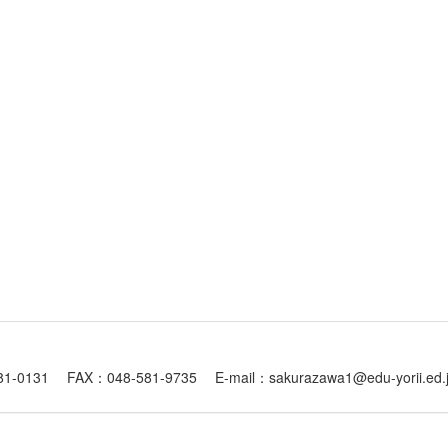
1 FAX：048-581-9735 E-mail：sakurazawa1@edu-yorii.ed.