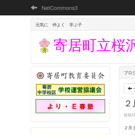
NetCommons3
元気に 仲よく 学ぶ子
寄居町立
桜
ブロ
２
投稿日時
２月