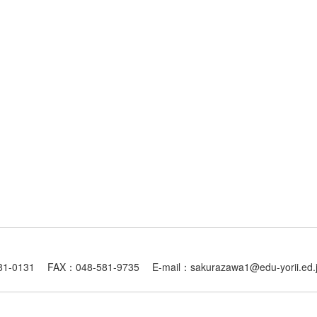
1 FAX：048-581-9735 E-mail：sakurazawa1@edu-yorii.ed.