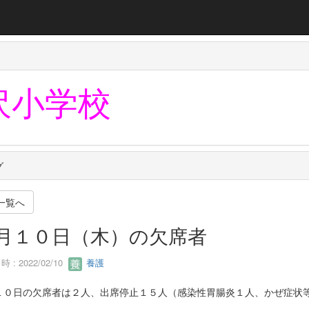
沢小学校
グ
一覧へ
月１０日（木）の欠席者
 : 2022/02/10
養護
１０日の欠席者は２人、出席停止１５人（感染性胃腸炎１人、かぜ症状