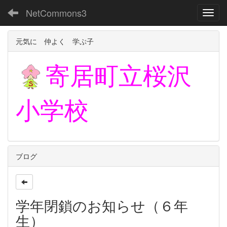
NetCommons3
Toggl
元気に 仲よく 学ぶ子
寄居町立
桜沢
小学校
ブログ
学年閉鎖のお知らせ（６年
生）