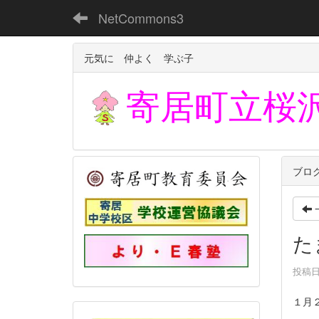
NetCommons3
元気に 仲よく 学ぶ子
寄居町立
桜
ブロ
た
投稿日時
１月