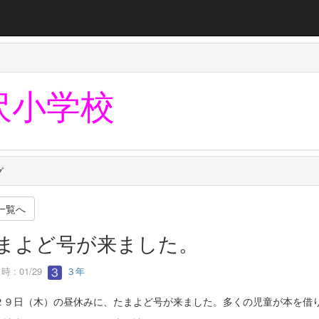
沢小学校
グ
一覧へ
まよど号が来ました。
 : 01/29
３年
２９日（木）の昼休みに、たまよど号が来ました。多くの児童が本を借