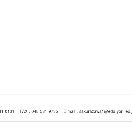
1 FAX：048-581-9735 E-mail：sakurazawa1@edu-yorii.ed.