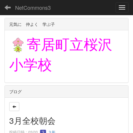
NetCommons3
Toggl
元気に 仲よく 学ぶ子
寄居町立
桜沢
小学校
ブログ
3月全校朝会
投稿日時 : 03/03
３年