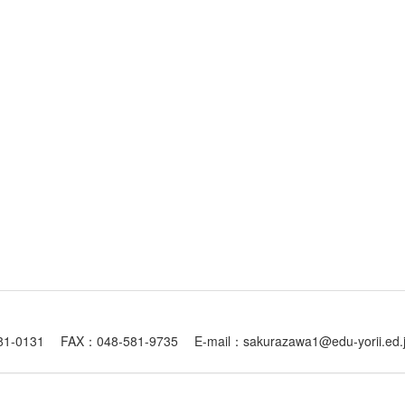
1 FAX：048-581-9735 E-mail：sakurazawa1@edu-yorii.ed.