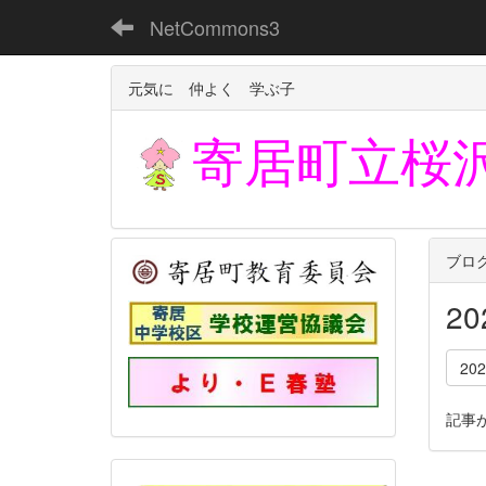
NetCommons3
元気に 仲よく 学ぶ子
寄居町立
桜
ブロ
2
20
記事