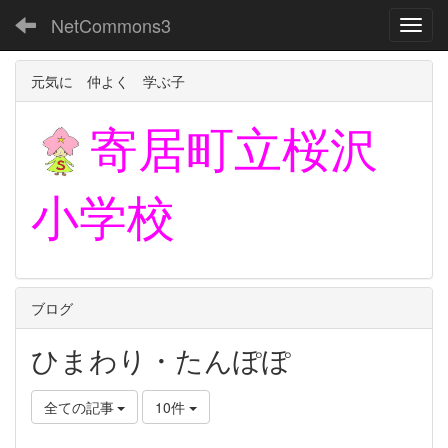
NetCommons3
Toggl
元気に 仲よく 学ぶ子
寄居町立
桜沢
小学校
ブログ
ひまわり・たんぽぽ
全ての記事
10件