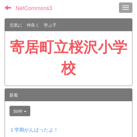
NetCommons3
Toggl
元気に 仲良く 学ぶ子
寄居町立桜沢小学
校
新着
50件
１学期がんばったよ！