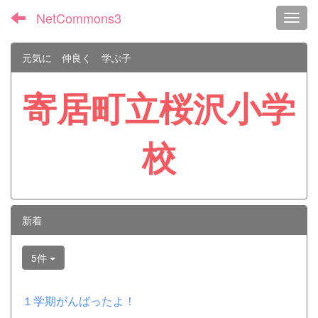
NetCommons3
Toggl
元気に 仲良く 学ぶ子
寄居町立桜沢小学
校
新着
5件
１学期がんばったよ！