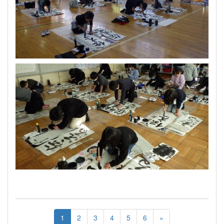
1
2
3
4
5
6
»