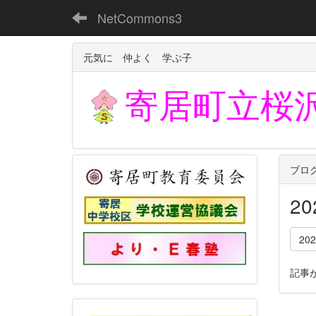
NetCommons3
元気に 仲よく 学ぶ子
寄居町立
桜
ブロ
2
20
記事