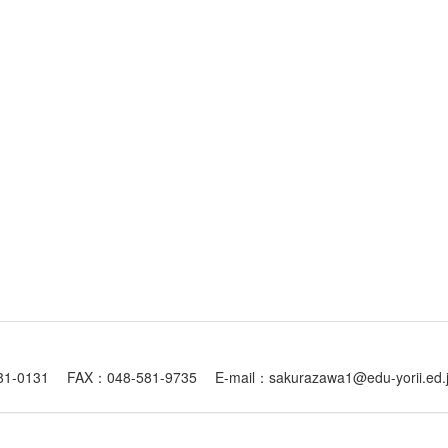
1 FAX：048-581-9735 E-mail：sakurazawa1@edu-yorii.ed.