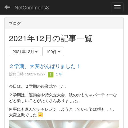
NetCommons3
Toggl
ブログ
2021年12月の記事一覧
2021年12月
100件
２学期、大変がんばりました！
投稿日時 : 2021/12/27
１年
今日は、２学期の終業式でした。
２学期は、運動会や持久走大会、秋のおもちゃパーティーな
どと楽しいことがたくさんありました。
何事にも進んでチャレンジしようとしている姿は頼もしく、
大変立派でした