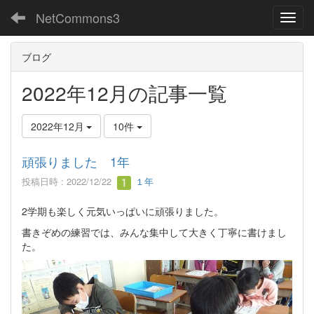
NetCommons3
Toggl
ブログ
2022年12月の記事一覧
2022年12月
10件
頑張りました 1年
投稿日時 : 2022/12/22
１年
2学期も楽しく元気いっぱいに頑張りました。
書きぞめの練習では、みんな集中して大きく丁寧に書けまし
た。