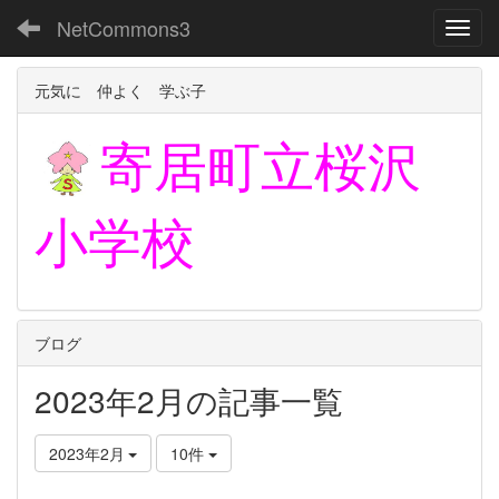
NetCommons3
Toggl
元気に 仲よく 学ぶ子
寄居町立
桜沢
小学校
ブログ
2023年2月の記事一覧
2023年2月
10件