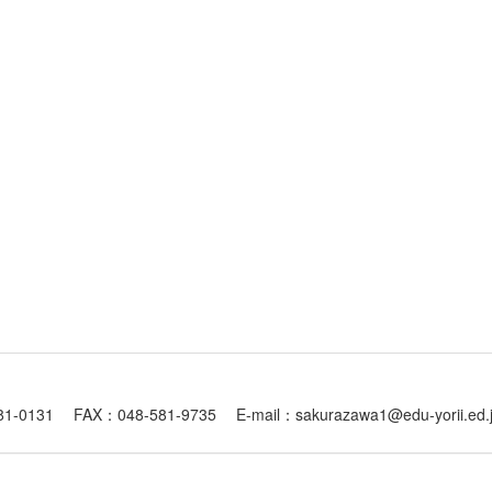
1 FAX：048-581-9735 E-mail：sakurazawa1@edu-yorii.ed.