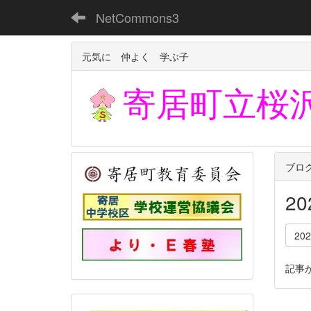
NetCommons3
元気に 仲よく 学ぶ子
寄居町立
桜
ブロ
2
20
記事