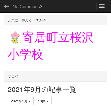
NetCommons3
Toggl
元気に 仲よく 学ぶ子
寄居町立
桜沢
小学校
ブログ
2021年9月の記事一覧
2021年9月
10件