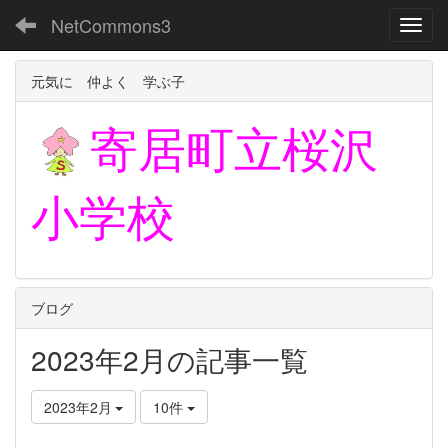
NetCommons3
Toggl
元気に 仲よく 学ぶ子
寄居町立
桜沢
小学校
ブログ
2023年2月の記事一覧
2023年2月
10件