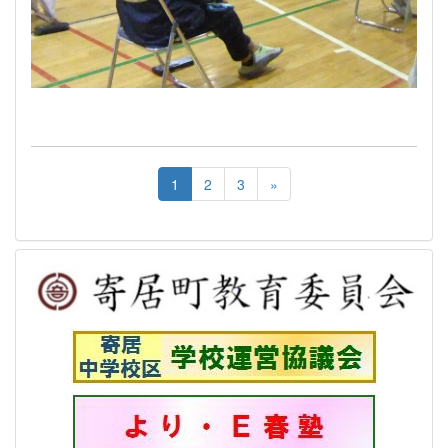
1
2
3
»