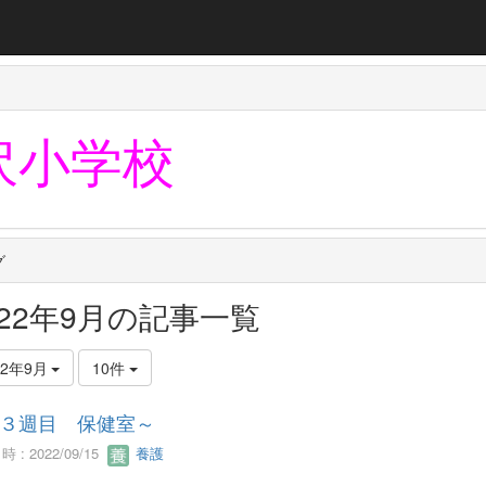
沢小学校
グ
022年9月の記事一覧
22年9月
10件
３週目 保健室～
 : 2022/09/15
養護