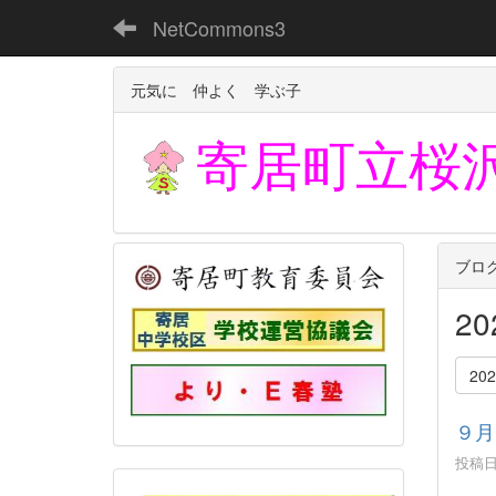
NetCommons3
元気に 仲よく 学ぶ子
寄居町立
桜
ブロ
2
20
９月
投稿日時