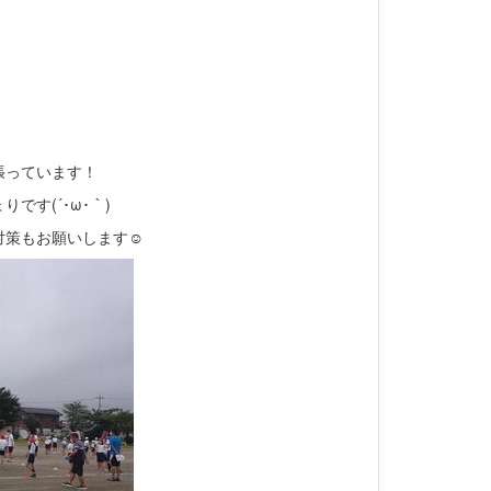
張っています！
す(´･ω･｀)
対策もお願いします☺