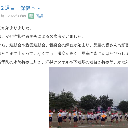
２週目 保健室～
 : 2022/09/09
養護
期が始まりました。
は、かぜ症状や胃腸炎による欠席者がいました。
から、運動会や親善運動会、音楽会の練習が始まり、児童の皆さんも頑
はそこまで上がっていなくても、湿度が高く、児童の皆さんは汗びっしょりで
症予防の水筒持参に加え、汗拭きタオルや下着類の着替え持参等、かぜ