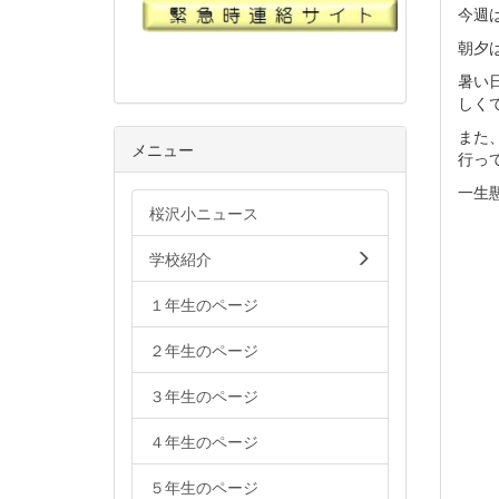
今週
朝夕
暑い
しく
また
メニュー
行っ
一生
桜沢小ニュース
学校紹介
１年生のページ
２年生のページ
３年生のページ
４年生のページ
５年生のページ