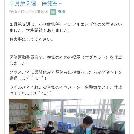
１月第３週 保健室～
投稿日時 : 2023/01/23
養護
１月第３週は、かぜ症状等、インフルエンザでの欠席者がい
ました。学級閉鎖もありました。
お大事にしてください。
保健運動委員会で、換気のための掲示（マグネット）を作成
しました！
クラスごとに業間休みと昼休みに換気をしたらマグネットを
裏返します(´･ω･｀)
ウイルスときれいな空気のイラストを一生懸命かいて、仕上
げてくれました( ^ω^ )