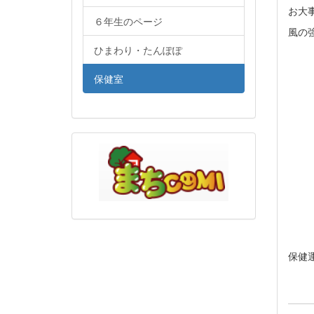
お大
６年生のページ
風の
ひまわり・たんぽぽ
保健室
保健