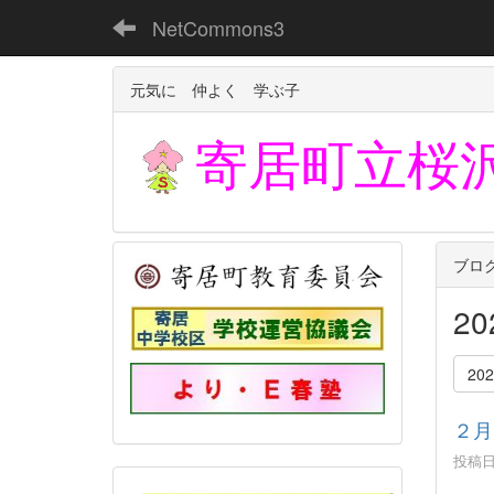
NetCommons3
元気に 仲よく 学ぶ子
寄居町立
桜
ブロ
2
20
２月
投稿日時