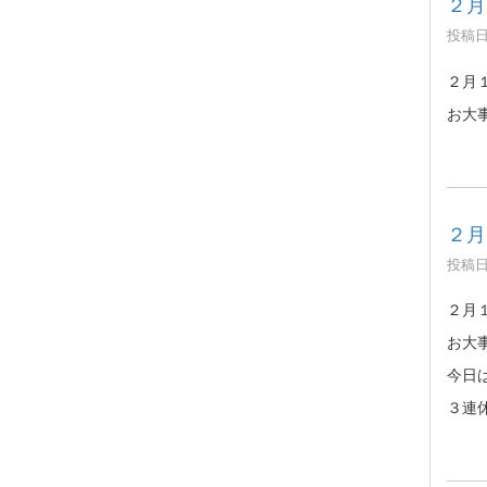
２月
投稿日時
２月
お大
２月
投稿日時
２月
お大
今日
３連