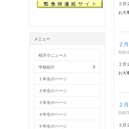
２月
お大
メニュー
２月
投稿日時
桜沢小ニュース
２月
学校紹介
お大
１年生のページ
２年生のページ
３年生のページ
２月
投稿日時
４年生のページ
２月
５年生のページ