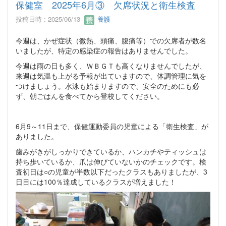
保健室 2025年6月③ 欠席状況と衛生検査
投稿日時 : 2025/06/13
養護
今週は、かぜ症状（微熱、頭痛、腹痛等）での欠席者が数名
いましたが、特定の感染症の報告はありませんでした。
今週は雨の日も多く、ＷＢＧＴも高くなりませんでしたが、
来週は気温も上がる予報が出ていますので、体調管理に気を
つけましょう。水泳も始まりますので、安全のためにも必
ず、朝ごはんを食べてから登校してください。
6月9～11日まで、保健運動委員の児童による「衛生検査」が
ありました。
歯みがきがしっかりできているか、ハンカチやティッシュは
持ち歩いているか、爪は伸びていないかのチェックです。検
査初日は○の児童が半数以下だったクラスもありましたが、3
日目には100％達成しているクラスが増えました！