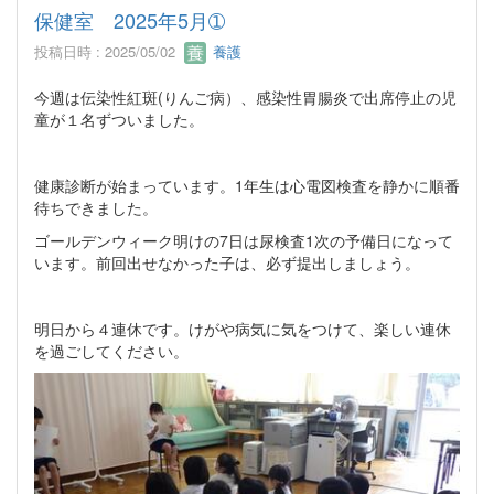
保健室 2025年5月➀
投稿日時 : 2025/05/02
養護
今週は伝染性紅斑(りんご病）、感染性胃腸炎で出席停止の児
童が１名ずついました。
健康診断が始まっています。1年生は心電図検査を静かに順番
待ちできました。
ゴールデンウィーク明けの7日は尿検査1次の予備日になって
います。前回出せなかった子は、必ず提出しましょう。
明日から４連休です。けがや病気に気をつけて、楽しい連休
を過ごしてください。