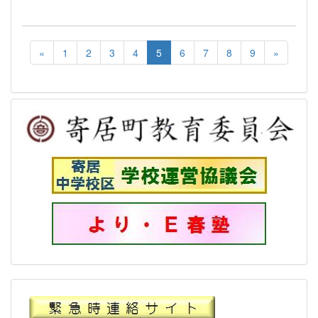
«
1
2
3
4
5
6
7
8
9
»