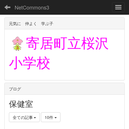
NetCommons3
Toggl
元気に 仲よく 学ぶ子
寄居町立
桜沢
小学校
ブログ
保健室
全ての記事
10件