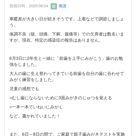
投稿日時 : 2025/06/04
養護
寒暖差が大きい日が続きそうです。上着などで調節しましょ
う。
体調不良（咳、頭痛、下痢、腹痛等）での欠席者は数名いま
すが、現在、特定の感染症の報告はありません。
6月3日に2年生と一緒に「前歯を上手にみがこう」歯のお勉
強をしました。
大人の歯に生え替わってきている前歯を自分の歯に合わせて
みがく練習をしました。
児童の感想でも
○むし歯にならないために3面みがきのじゅつを覚える
○一本一本ていねいにみがく
など、書かれていました！
また、6日～8日の間で、ご家庭で親子歯みがきテストを実施