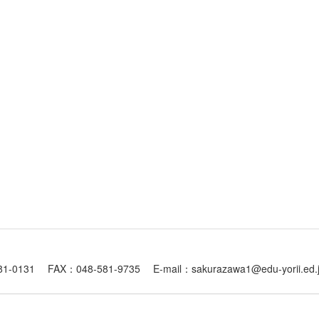
1 FAX：048-581-9735 E-mail：sakurazawa1@edu-yorii.ed.