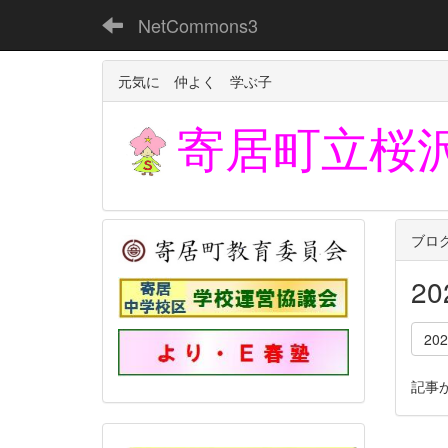
NetCommons3
元気に 仲よく 学ぶ子
寄居町立
桜
ブロ
2
20
記事