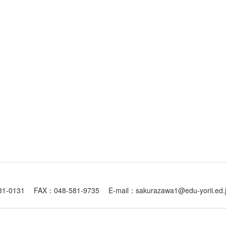
1 FAX：048-581-9735 E-mail：sakurazawa1@edu-yorii.ed.