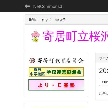
NetCommons3
元気に 仲よく 学ぶ子
寄居町立
桜
ブロ
2
20
記事