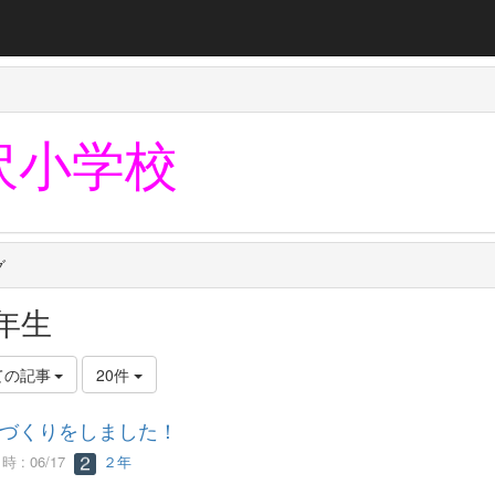
沢小学校
グ
年生
ての記事
20件
づくりをしました！
 : 06/17
２年