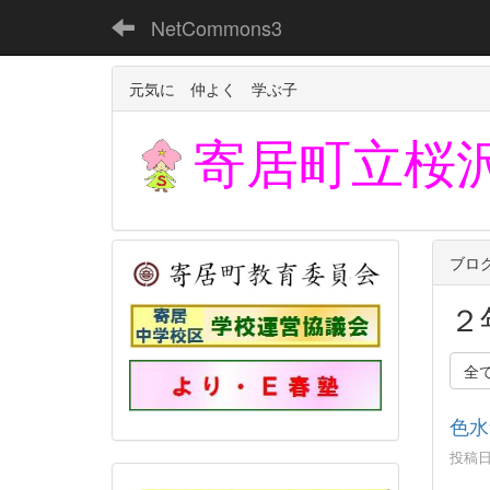
NetCommons3
元気に 仲よく 学ぶ子
寄居町立
桜
ブロ
２
全
色水
投稿日時