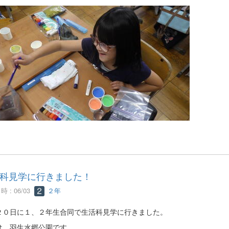
科見学に行きました！
 : 06/03
２年
２０日に１、２年生合同で生活科見学に行きました。
は、羽生水郷公園です。