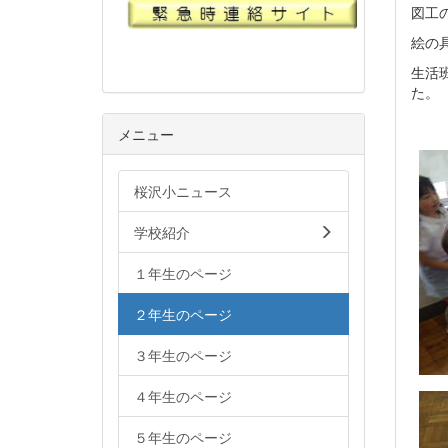
図工
絵の
生活
た。
メニュー
桜沢小ニュース
学校紹介
１年生のページ
２年生のページ
３年生のページ
４年生のページ
５年生のページ