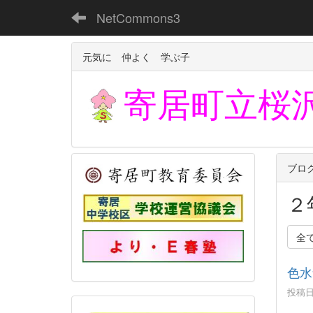
NetCommons3
元気に 仲よく 学ぶ子
寄居町立
桜
ブロ
２
全
色水
投稿日時