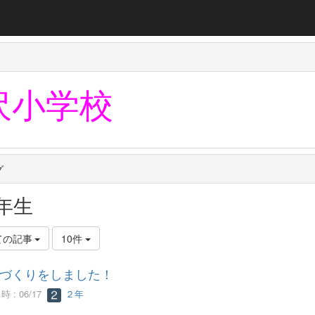
沢小学校
グ
年生
ての記事
10件
づくりをしました！
 : 06/17
２年