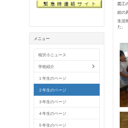
図工
絵の
生活
た。
メニュー
桜沢小ニュース
学校紹介
１年生のページ
２年生のページ
３年生のページ
４年生のページ
５年生のページ