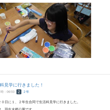
科見学に行きました！
 : 06/03
２年
２０日に１、２年生合同で生活科見学に行きました。
は、羽生水郷公園です。